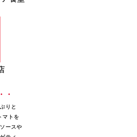
店
・・
ぷりと
トマトを
ソースや