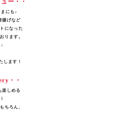
ニュー・・
まにも♪
唐揚げなど
トになった
おります。
♪
たします！
very・・
も楽しめる
！
もちろん、