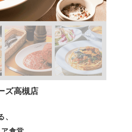
ーズ高槻店
る、
リア食堂